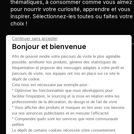
thématiques, à consommer comme vous aimez
pour nourrir votre curiosité, apprendre et vous
inspirer. Sélectionnez-les toutes ou faites votre
choix !
Continuer sans accepter
Bonjour et bienvenue
Afin de pouvoir rendre votre parcours de visite le plus agréable
possible, améliorer nos produits, générer des statistiques de
fréquentation et proposer des messages adaptés à votre profil et
parcours de visite, nos équipes ont mis en place sur ce site le
dépôt de cookie.
Cela nous est nécessaire par exemple pour :
10-14 septembre 2026
* Optimiser les fonctionnalités que nous développons pour
faciliter l'inspiration, le sourcing et la mise en relation entre les
professionnels de la décoration, du design et de l'art de vivre
14-18 janvier 2027
* Vous afficher des produits et marques en lien avec vos besoins
sur nos annonces publicitaires et en mesurer l’efficacité
Parc des expositions Paris Nord Villepinte
* Comprendre quels sont les services que notre communauté
préfère
Le dépôt de certains cookies nécessite votre consentement