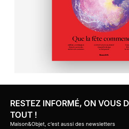
Bandeau Newsletter
› Aller au contenu
› Retour au menu
RESTEZ INFORMÉ, ON VOUS D
› Retour haut de page
TOUT !
Maison&Objet, c’est aussi des newsletters