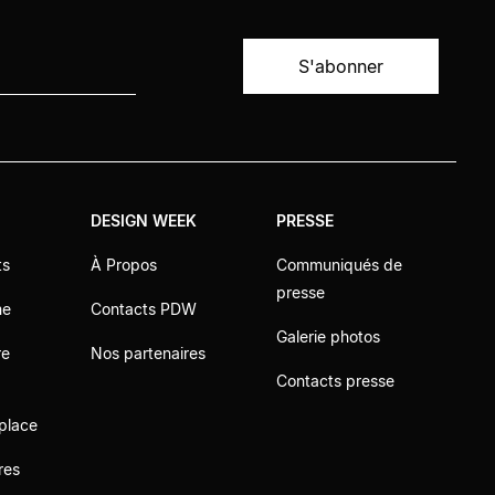
DESIGN WEEK
PRESSE
ts
À Propos
Communiqués de
presse
me
Contacts PDW
Galerie photos
re
Nos partenaires
t
Contacts presse
 place
res