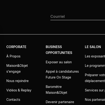
CORPORATE
BUSINESS
LE SALON
OPPORTUNITIES
À Propos
Les exposan
Exposer au salon
Maison&Objet
Le program
s'engage
Appel à candidatures
Préparer vot
Future On Stage
Nous rejoindre
déplacemen
Baromètre
Vidéos & Replay
Services sur
Maison&Objet
Contacts
Nos partenai
Devenir partenaire