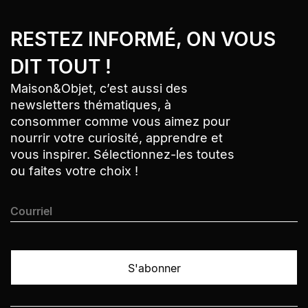
Bandeau Newsletter
› Aller au contenu
RESTEZ INFORMÉ, ON VOUS
› Retour au menu
› Retour haut de page
DIT TOUT !
Maison&Objet, c’est aussi des
newsletters thématiques, à
consommer comme vous aimez pour
nourrir votre curiosité, apprendre et
vous inspirer. Sélectionnez-les toutes
ou faites votre choix !