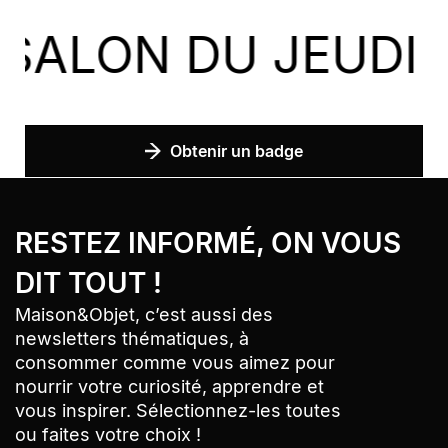
N DU JEUDI 10 AU
Obtenir un badge
Bandeau Newsletter
› Aller au contenu
RESTEZ INFORMÉ, ON VOUS
› Retour au menu
› Retour haut de page
DIT TOUT !
Maison&Objet, c’est aussi des
newsletters thématiques, à
consommer comme vous aimez pour
nourrir votre curiosité, apprendre et
vous inspirer. Sélectionnez-les toutes
ou faites votre choix !