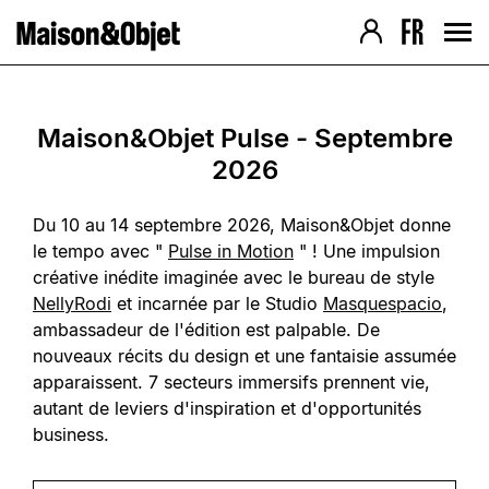
Navigation version Desktop
Contenu de la page
› Aller au contenu
› Aller au pied de page
› Retour au menu
› Retour au menu
› Retour haut de page
› Retour haut de page
Maison&Objet Pulse - Septembre
2026
Du 10 au 14 septembre 2026, Maison&Objet donne
le tempo avec "
Pulse in Motion
" ! Une impulsion
créative inédite imaginée avec le bureau de style
NellyRodi
et incarnée par le Studio
Masquespacio
,
ambassadeur de l'édition est palpable. De
nouveaux récits du design et une fantaisie assumée
apparaissent. 7 secteurs immersifs prennent vie,
autant de leviers d'inspiration et d'opportunités
business.