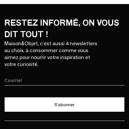
Bandeau Newsletter
› Aller au contenu
RESTEZ INFORMÉ, ON VOUS
› Retour au menu
› Retour haut de page
DIT TOUT !
Maison&Objet, c’est aussi 4 newsletters
au choix, à consommer comme vous
aimez pour nourrir votre inspiration et
votre curiosité.