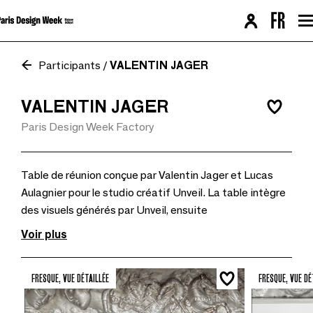
Navigation version Desktop
Contenu de la page
› Aller au contenu
› Aller au pied de page
› Retour au menu
› Retour au menu
› Retour haut de page
› Retour haut de page
Participants
/
VALENTIN JAGER
VALENTIN JAGER
Paris Design Week Factory
Table de réunion conçue par Valentin Jager et Lucas
Aulagnier pour le studio créatif Unveil. La table intègre
des visuels générés par Unveil, ensuite
Voir plus
FRESQUE, VUE DÉTAILLÉE
FRESQUE, VUE DÉ